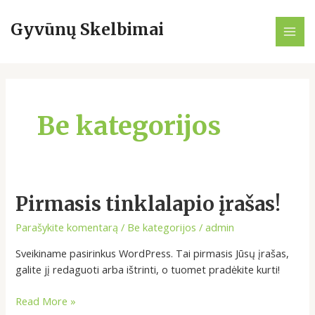
Pereiti
MAI
prie
Gyvūnų Skelbimai
ME
turinio
Be kategorijos
Pirmasis
Pirmasis tinklalapio įrašas!
tinklalapio
Parašykite komentarą
/
Be kategorijos
/
admin
įrašas!
Sveikiname pasirinkus WordPress. Tai pirmasis Jūsų įrašas,
galite jį redaguoti arba ištrinti, o tuomet pradėkite kurti!
Read More »